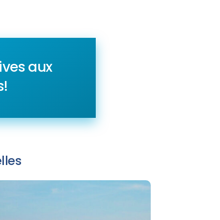
ives aux
s!
lles