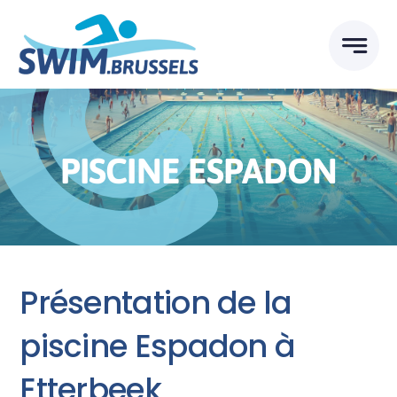
Skip
to
content
PISCINE ESPADON
Présentation de la
piscine Espadon à
Etterbeek